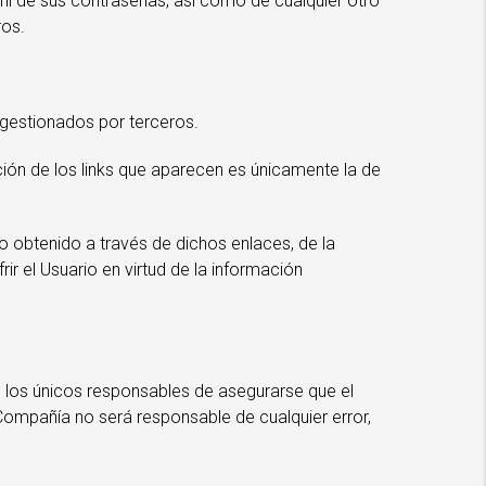
 ni de sus contraseñas, así como de cualquier otro
ros.
 gestionados por terceros.
ción de los links que aparecen es únicamente la de
 obtenido a través de dichos enlaces, de la
ir el Usuario en virtud de la información
n los únicos responsables de asegurarse que el
Compañía no será responsable de cualquier error,