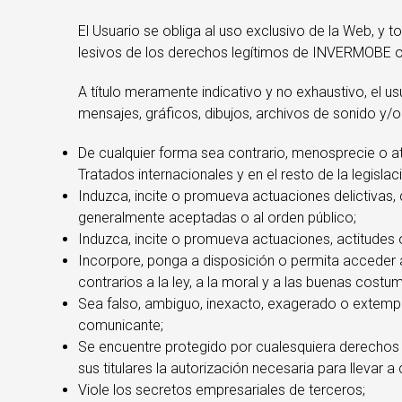
El Usuario se obliga al uso exclusivo de la Web, y to
lesivos de los derechos legítimos de INVERMOBE o d
A título meramente indicativo y no exhaustivo, el u
mensajes, gráficos, dibujos, archivos de sonido y/o 
De cualquier forma sea contrario, menosprecie o at
Tratados internacionales y en el resto de la legislac
Induzca, incite o promueva actuaciones delictivas, d
generalmente aceptadas o al orden público;
Induzca, incite o promueva actuaciones, actitudes o
Incorpore, ponga a disposición o permita acceder a
contrarios a la ley, a la moral y a las buenas cos
Sea falso, ambiguo, inexacto, exagerado o extempo
comunicante;
Se encuentre protegido por cualesquiera derechos d
sus titulares la autorización necesaria para llevar 
Viole los secretos empresariales de terceros;