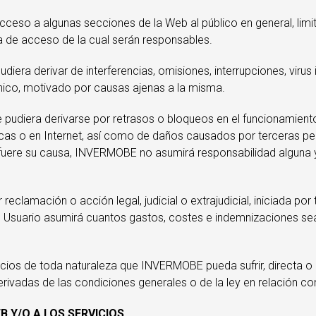
cceso a algunas secciones de la Web al público en general, lim
a de acceso de la cual serán responsables.
era derivar de interferencias, omisiones, interrupciones, virus
ónico, motivado por causas ajenas a la misma.
e pudiera derivarse por retrasos o bloqueos en el funcionamien
nicas o en Internet, así como de daños causados por terceras pe
l fuere su causa, INVERMOBE no asumirá responsabilidad alguna 
er reclamación o acción legal, judicial o extrajudicial, iniciad
o, el Usuario asumirá cuantos gastos, costes e indemnizaciones 
uicios de toda naturaleza que INVERMOBE pueda sufrir, directa 
rivadas de las condiciones generales o de la ley en relación con 
 Y/O A LOS SERVICIOS