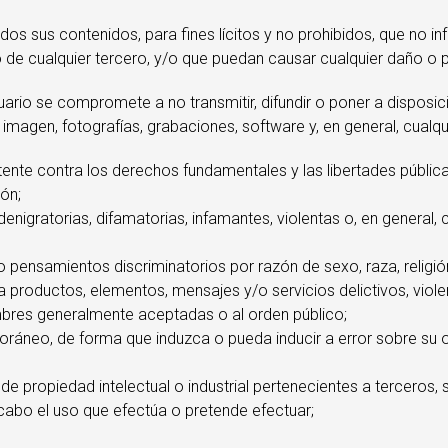
dos sus contenidos, para fines lícitos y no prohibidos, que no inf
e cualquier tercero, y/o que puedan causar cualquier daño o per
suario se compromete a no transmitir, difundir o poner a disposi
imagen, fotografías, grabaciones, software y, en general, cualqu
ente contra los derechos fundamentales y las libertades públic
ión;
enigratorias, difamatorias, infamantes, violentas o, en general, 
 pensamientos discriminatorios por razón de sexo, raza, religió
 productos, elementos, mensajes y/o servicios delictivos, violen
tumbres generalmente aceptadas o al orden público;
ráneo, de forma que induzca o pueda inducir a error sobre su o
e propiedad intelectual o industrial pertenecientes a terceros,
a cabo el uso que efectúa o pretende efectuar;