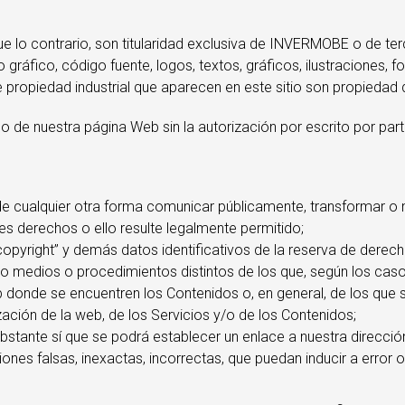
e lo contrario, son titularidad exclusiva de INVERMOBE o de ter
ño gráfico, código fuente, logos, textos, gráficos, ilustraciones
e propiedad industrial que aparecen en este sitio son propieda
o de nuestra página Web sin la autorización por escrito por p
n o de cualquier otra forma comunicar públicamente, transformar 
tes derechos o ello resulte legalmente permitido;
l “copyright” y demás datos identificativos de la reserva de der
o medios o procedimientos distintos de los que, según los caso
 donde se encuentren los Contenidos o, en general, de los que 
zación de la web, de los Servicios y/o de los Contenidos;
tante sí que se podrá establecer un enlace a nuestra dirección
es falsas, inexactas, incorrectas, que puedan inducir a error o 