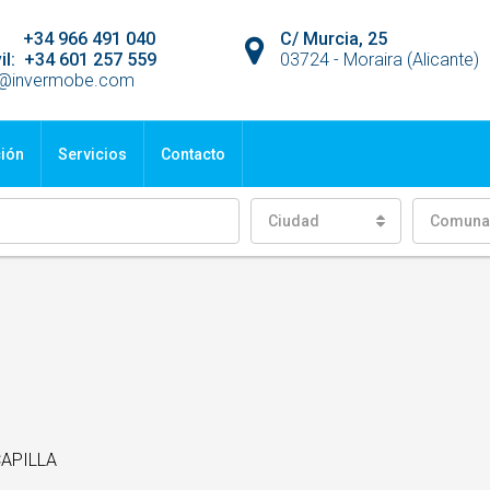
jo: +34 966 491 040
C/ Murcia, 25
il: +34 601 257 559
03724 - Moraira (Alicante)
o@invermobe.com
ción
Servicios
Contacto
Ciudad
Comuna
APILLA