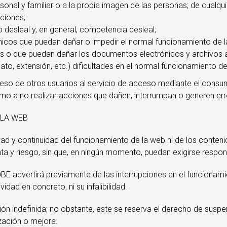
personal y familiar o a la propia imagen de las personas; de cu
aciones;
 o desleal y, en general, competencia desleal;
ónicos que puedan dañar o impedir el normal funcionamiento de l
s o que puedan dañar los documentos electrónicos y archivos 
o, extensión, etc.) dificultades en el normal funcionamiento del
eso de otros usuarios al servicio de acceso mediante el consu
como a no realizar acciones que dañen, interrumpan o generen er
 LA WEB
dad y continuidad del funcionamiento de la web ni de los conteni
enta y riesgo, sin que, en ningún momento, puedan exigirse resp
E advertirá previamente de las interrupciones en el funciona
vidad en concreto, ni su infalibilidad.
n indefinida; no obstante, este se reserva el derecho de suspe
zación o mejora.