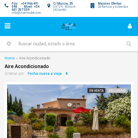
Fijo: +34 966 491
C/ Murcia, 25
Mejores Ofertas
040 Movil: +34
03724 - Moraira
De bancos y subastas
601 257 559
(Alicante)
info@invermobe.com
Home
Aire Acondicionado
Aire Acondicionado
Fecha nueva a vieja
Ordenar por:
EN VENTA
EXCLUSIVO