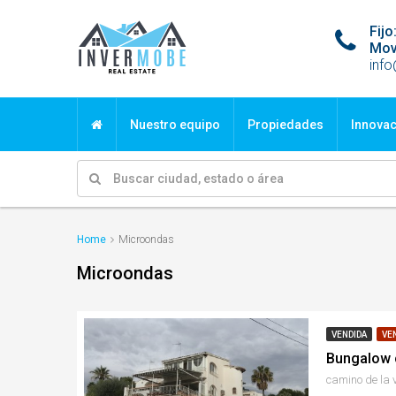
Fi
Mov
inf
Nuestro equipo
Propiedades
Innova
Home
Microondas
Microondas
VENDIDA
VE
Bungalow 
camino de la 