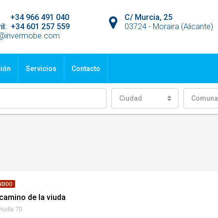
jo: +34 966 491 040
C/ Murcia, 25
il: +34 601 257 559
03724 - Moraira (Alicante)
o@invermobe.com
ción
Servicios
Contacto
Ciudad
Comuna
NDIDO
camino de la viuda
viuda 70