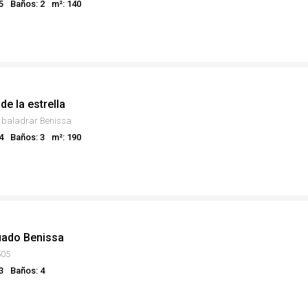
5
Baños: 2
m²: 140
 de la estrella
- baladrar Benissa
4
Baños: 3
m²: 190
uado Benissa
505
3
Baños: 4