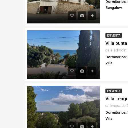
Dormitorios: 
Bungalow
EN VENTA
Villa punta
cala advocat
Dormitorios: 
Villa
EN VENTA
Villa Leng
c/ llenguado 
Dormitorios: 
Villa