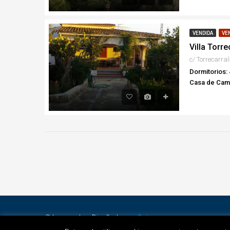
VENDIDA
VE
Villa Torr
c/ Torrecarra
Dormitorios: 
Casa de Ca
© Invermobe - Diseñado por
Octans