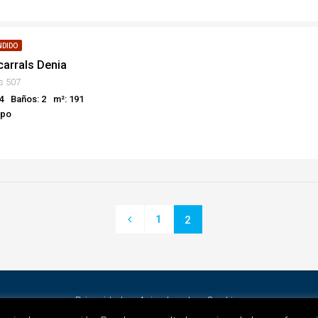
NDIDO
ecarrals Denia
ls 507
4
Baños: 2
m²: 191
mpo
1
2
Privacidad
Aviso Legal
Cookies