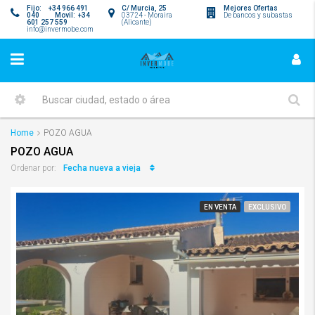
Fijo: +34 966 491
C/ Murcia, 25
Mejores Ofertas
040 Movil: +34
03724 - Moraira
De bancos y subastas
601 257 559
(Alicante)
info@invermobe.com
Home
POZO AGUA
POZO AGUA
Fecha nueva a vieja
Ordenar por:
EN VENTA
EXCLUSIVO