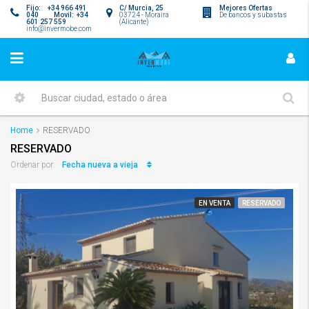
Fijo: +34 966 491
C/ Murcia, 25
Mejores Ofertas
040 Movil: +34
03724 - Moraira
De bancos y subastas
601 257 559
(Alicante)
info@invermobe.com
Home
RESERVADO
RESERVADO
Fecha nueva a vieja
Ordenar por:
EN VENTA
RESERVADO