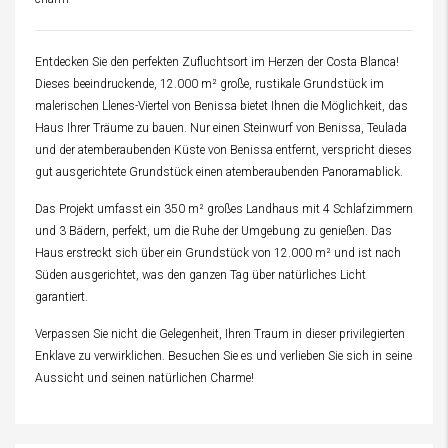
Entdecken Sie den perfekten Zufluchtsort im Herzen der Costa Blanca!
Dieses beeindruckende, 12.000 m² große, rustikale Grundstück im
malerischen Llenes-Viertel von Benissa bietet Ihnen die Möglichkeit, das
Haus Ihrer Träume zu bauen. Nur einen Steinwurf von Benissa, Teulada
und der atemberaubenden Küste von Benissa entfernt, verspricht dieses
gut ausgerichtete Grundstück einen atemberaubenden Panoramablick.
Das Projekt umfasst ein 350 m² großes Landhaus mit 4 Schlafzimmern
und 3 Bädern, perfekt, um die Ruhe der Umgebung zu genießen. Das
Haus erstreckt sich über ein Grundstück von 12.000 m² und ist nach
Süden ausgerichtet, was den ganzen Tag über natürliches Licht
garantiert.
Verpassen Sie nicht die Gelegenheit, Ihren Traum in dieser privilegierten
Enklave zu verwirklichen. Besuchen Sie es und verlieben Sie sich in seine
Aussicht und seinen natürlichen Charme!