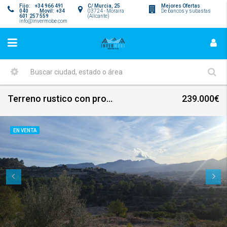
Fijo: +34 966 491
C/ Murcia, 25
Mejores Ofertas
040 Movil: +34
03724 - Moraira
De bancos y subastas
601 257 559
(Alicante)
info@invermobe.com
Terreno rustico con proyecto de una casa de campo en partida Llenes Benissa
239.000€
EN VENTA