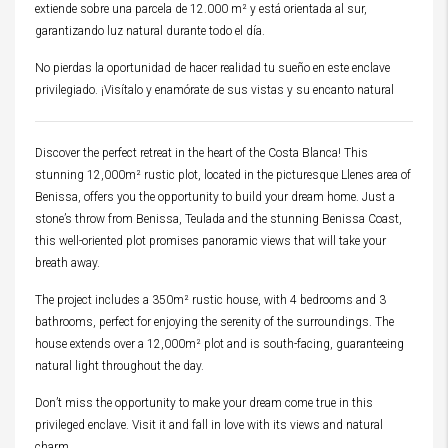
extiende sobre una parcela de 12.000 m² y está orientada al sur,
garantizando luz natural durante todo el día.
No pierdas la oportunidad de hacer realidad tu sueño en este enclave
privilegiado. ¡Visítalo y enamórate de sus vistas y su encanto natural
Discover the perfect retreat in the heart of the Costa Blanca! This
stunning 12,000m² rustic plot, located in the picturesque Llenes area of
​​Benissa, offers you the opportunity to build your dream home. Just a
stone’s throw from Benissa, Teulada and the stunning Benissa Coast,
this well-oriented plot promises panoramic views that will take your
breath away.
The project includes a 350m² rustic house, with 4 bedrooms and 3
bathrooms, perfect for enjoying the serenity of the surroundings. The
house extends over a 12,000m² plot and is south-facing, guaranteeing
natural light throughout the day.
Don’t miss the opportunity to make your dream come true in this
privileged enclave. Visit it and fall in love with its views and natural
charm