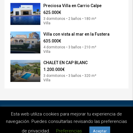
Preciosa Villa en Carrio Calpe
625.000€
3 dormitorios • 2 baños • 180 m²
Villa
Villa con vista al mar en la Fustera
635.000€
4 dormitorios • 3 baños • 210 m²
Villa
CHALET EN CAP BLANC
1.200.000€
3 dormitorios • 3 baños • 320 m²
Villa
© Invermobe - Diseñado por
Octans Project
Esta web utiliza cookies para mejorar tu experiencia de
Privacidad
Aviso Legal
Cookies
navegación. Puedes consultarlas revisando las preferencias
de privacidad.
Preferencias
Aceptar
Síguenos