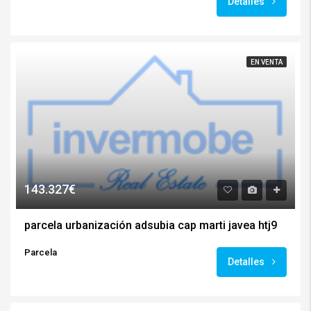
Detalles
EN VENTA
143.327€
parcela urbanización adsubia cap marti javea htj9
Parcela
Detalles