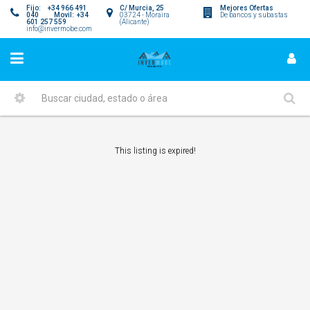
Fijo: +34 966 491
C/ Murcia, 25
Mejores Ofertas
040 Movil: +34
03724 - Moraira
De bancos y subastas
601 257 559
(Alicante)
info@invermobe.com
This listing is expired!