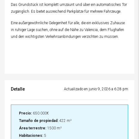
Das Grundstück ist komplett umzäunt und über ein automatisches Tor
zugänglich. Es bietet ausreichend Parkplätze für mehrere Fahrzeuge.
Eine außergewöhnliche Gelegenheit für alle, die ein exklusives Zuhause
in ruhiger Lage suchen, ohne auf die Nähe zu Valencia, dem Flughafen
und den wichtigsten Verkehrsanbindungen verzichten zu müssen.
Detalle
Actualizado en junio 9, 2026 a 6:28 pm
Precio:
650.000€
Tamaño de propiedad:
422 m²
Área terrestre:
1500 m²
Habitaciones:
5