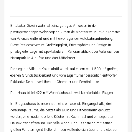
Entdecken Sie ein wahrhaft einzigartiges Anwesen in der
prestigeträchtigen Wohngegend Virgen de Montserrat, nur 25 Kilometer
von Valencia entfernt und mit hervorragender Autobahnanbindung.
Diese Residenz vereint Großzügigkeit, Privatsphäre und Design in
privilegierter Lage mit spektakulärem Panoramablick über Valencia, den
Naturpark La Albufera und das Mittelmeer.
Die elegante Villa im Kolonialstil wurde auf einem ca. 1.500 m² großen,
ebenen Grundstück erbaut und vom Eigentümer persönlich entworfen.
Exklusive Details verleihen ihr Charakter und Persönlichkeit.
Das Haus bietet 422 m² Wohnfläche auf zwei komfortablen Etagen.
Im Erdgeschoss befinden sich eine einladende Eingangshalle, drei
geräumige Räume, die derzeit als Büro und Fitnessraum genutzt
werden, eine moderne offene Küche mit Kochinsel und ein separater
Hauswirtschaftsraum. Der helle Wohn- und Essbereich mit seinen
großen Fenstern geht fließend in den Außenbereich über und bietet so