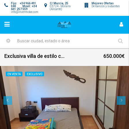
Fijo: +34 966 491
C/ Murcia, 25
Mejores Ofertas
040 Movil: +34
03724 - Moraira
De bancos y subastas
601 257 559
(Alicante)
info@invermobe.com
Exclusiva villa de estilo colonial con vistas panorámicas a Valencia y al mar
650.000€
EN VENTA
EXCLUSIVO