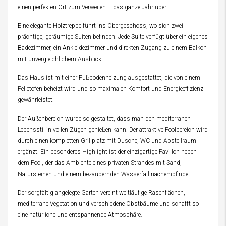
einen perfekten Ort zum Verweilen – das ganze Jahr über.
Eine elegante Holztreppe führt ins Obergeschoss, wo sich zwei
prächtige, geräumige Suiten befinden. Jede Suite verfügt über ein eigenes
Badezimmer, ein Ankleidezimmer und direkten Zugang zu einem Balkon
mit unvergleichlichem Ausblick.
Das Haus ist mit einer Fußbodenheizung ausgestattet, die von einem
Pelletofen beheizt wird und so maximalen Komfort und Energieeffizienz
gewährleistet.
Der Außenbereich wurde so gestaltet, dass man den mediterranen
Lebensstil in vollen Zügen genießen kann. Der attraktive Poolbereich wird
durch einen kompletten Grillplatz mit Dusche, WC und Abstellraum
ergänzt. Ein besonderes Highlight ist der einzigartige Pavillon neben
dem Pool, der das Ambiente eines privaten Strandes mit Sand,
Natursteinen und einem bezaubernden Wasserfall nachempfindet.
Der sorgfältig angelegte Garten vereint weitläufige Rasenflächen,
mediterrane Vegetation und verschiedene Obstbäume und schafft so
eine natürliche und entspannende Atmosphäre.