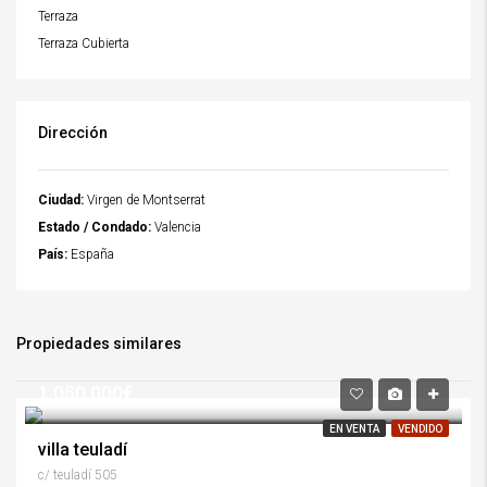
Terraza
Terraza Cubierta
Dirección
Ciudad:
Virgen de Montserrat
Estado / Condado:
Valencia
País:
España
Propiedades similares
1.050.000€
EN VENTA
VENDIDO
villa teuladí
c/ teuladí 505