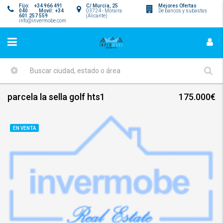
Fijo: +34 966 491
C/ Murcia, 25
Mejores Ofertas
040 Movil: +34
03724 - Moraira
De bancos y subastas
601 257 559
(Alicante)
info@invermobe.com
parcela la sella golf hts1
175.000€
EN VENTA