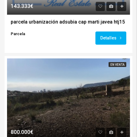
143.333€
parcela urbanización adsubia cap marti javea htj15
Parcela
Detalles
EN VENTA
800.000€