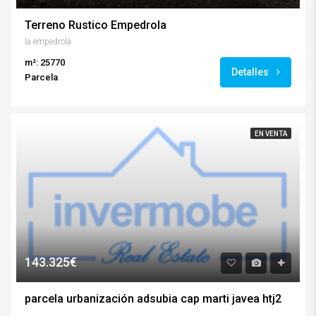
Terreno Rustico Empedrola
la empedrola
m²: 25770
Detalles
Parcela
EN VENTA
143.325€
parcela urbanización adsubia cap marti javea htj2