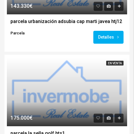
143.330€
parcela urbanización adsubia cap marti javea htj12
Parcela
Detalles
EN VENTA
175.000€
parcela la sella golf hts1