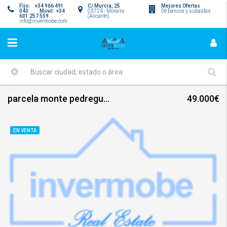
Fijo: +34 966 491
C/ Murcia, 25
Mejores Ofertas
040 Movil: +34
03724 - Moraira
De bancos y subastas
601 257 559
(Alicante)
info@invermobe.com
parcela monte pedreguer htp2
49.000€
EN VENTA