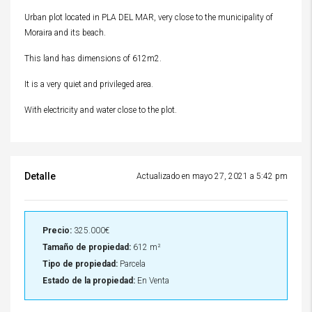
Urban plot located in PLA DEL MAR, very close to the municipality of
Moraira and its beach.
This land has dimensions of 612m2.
It is a very quiet and privileged area.
With electricity and water close to the plot.
Detalle
Actualizado en mayo 27, 2021 a 5:42 pm
Precio:
325.000€
Tamaño de propiedad:
612 m²
Tipo de propiedad:
Parcela
Estado de la propiedad:
En Venta