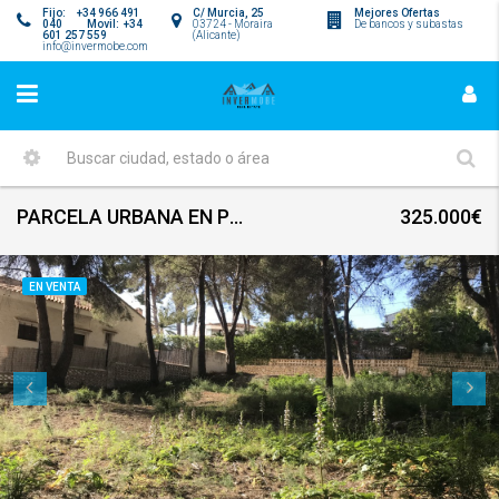
Fijo: +34 966 491
C/ Murcia, 25
Mejores Ofertas
040 Movil: +34
03724 - Moraira
De bancos y subastas
601 257 559
(Alicante)
info@invermobe.com
PARCELA URBANA EN PLA DEL MAR
325.000€
EN VENTA