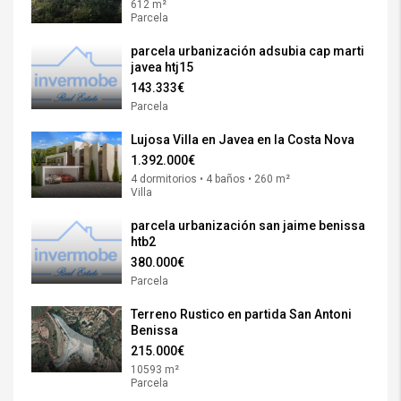
612 m²
Parcela
parcela urbanización adsubia cap marti
javea htj15
143.333€
Parcela
Lujosa Villa en Javea en la Costa Nova
1.392.000€
4 dormitorios • 4 baños • 260 m²
Villa
parcela urbanización san jaime benissa
htb2
380.000€
Parcela
Terreno Rustico en partida San Antoni
Benissa
215.000€
10593 m²
Parcela