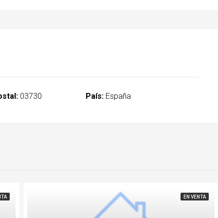
stal:
03730
País:
España
NTA
EN VENTA