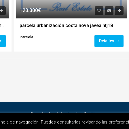
120.000€
parcela urbanización adsubia cap marti javea htj15
parcela urbanización costa nova javea htj18
Parcela
Detalles
Privacidad
Aviso Legal
Cookies
iencia de navegación. Puedes consultarlas revisando las preferenci