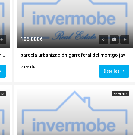
185.000€
parcela urbanización adsubia cap marti javea htj9
parcela urbanización garroferal del montgo javea htj23
Parcela
Detalles
NTA
EN VENTA