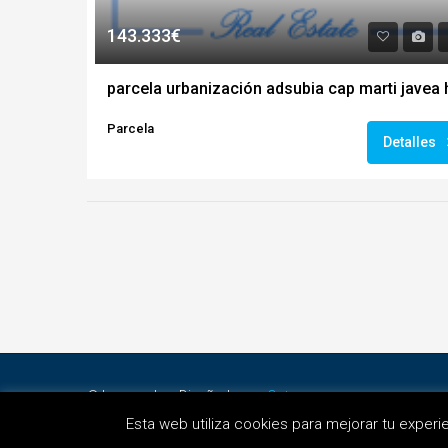
143.333€
Parcela
Detalles
© Invermobe - Diseñado por
Octans
Project
Esta web utiliza cookies para mejorar tu exper