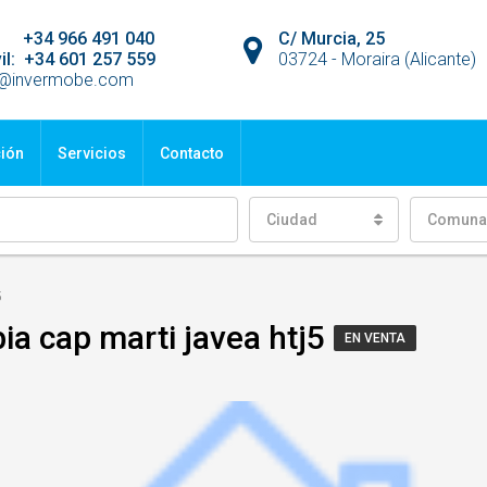
jo: +34 966 491 040
C/ Murcia, 25
il: +34 601 257 559
03724 - Moraira (Alicante)
o@invermobe.com
ción
Servicios
Contacto
Ciudad
Comuna
5
ia cap marti javea htj5
EN VENTA