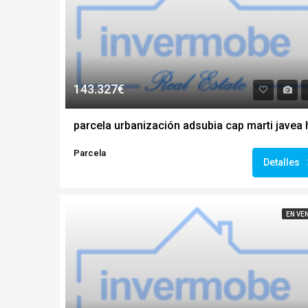
143.327€
Parcela
Detalles
EN VE