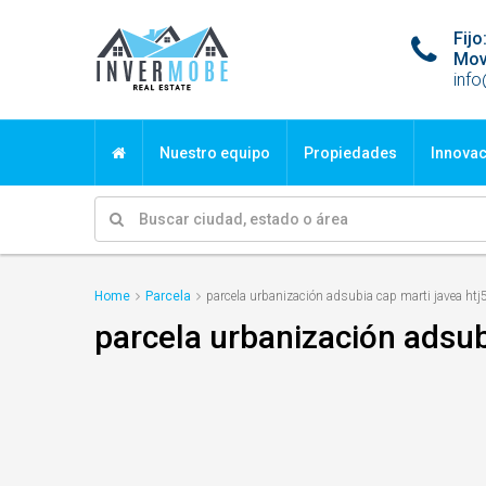
Fi
Mov
inf
Nuestro equipo
Propiedades
Innova
Home
Parcela
parcela urbanización adsubia cap marti javea htj
parcela urbanización adsub