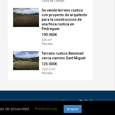
Casa de Campo
Se vende terreno rustico
con proyecto de arquitecto
para la construccion de
una finca rustica en
Pedreguer
190.000€
225 m²
Parcela
Terreno rustico Benimeit
cerca camino Sant Miguel
125.000€
10212 m²
Parcela
Síguenos
as de privacidad.
Preferencias
Aceptar