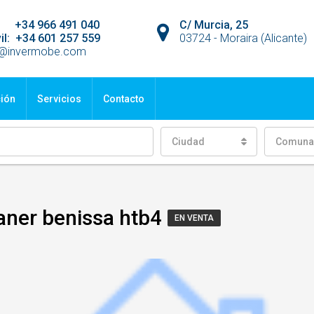
jo: +34 966 491 040
C/ Murcia, 25
il: +34 601 257 559
03724 - Moraira (Alicante)
o@invermobe.com
ción
Servicios
Contacto
Ciudad
Comuna
aner benissa htb4
EN VENTA