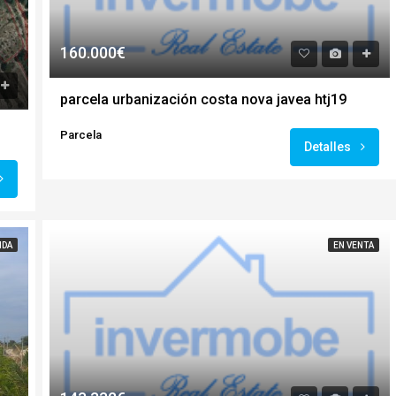
160.000€
parcela urbanización costa nova javea htj19
Parcela
Detalles
IDA
EN VENTA