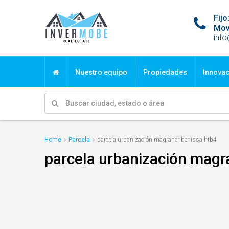
Fi
Mov
inf
Nuestro equipo
Propiedades
Innova
Home
Parcela
parcela urbanización magraner benissa htb4
parcela urbanización magr