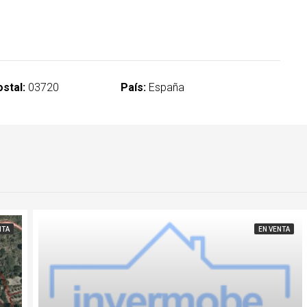
stal:
03720
País:
España
NTA
EN VENTA