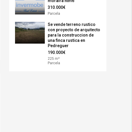
moraira htm6
310.000€
Parcela
Se vende terreno rustico
con proyecto de arquitecto
para la construccion de
una finca rustica en
Pedreguer
190.000€
225 m²
Parcela