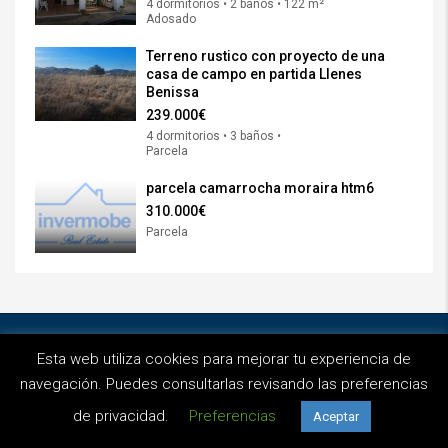
4 dormitorios • 2 baños • 122 m²
Adosado
Terreno rustico con proyecto de una
casa de campo en partida Llenes
Benissa
239.000€
4 dormitorios • 3 baños •
Parcela
parcela camarrocha moraira htm6
310.000€
Parcela
© Invermobe - Diseñado por
Octans Project
Esta web utiliza cookies para mejorar tu experiencia de
Privacidad
Aviso Legal
Cookies
navegación. Puedes consultarlas revisando las preferencias
de privacidad.
Preferencias
Aceptar
Síguenos