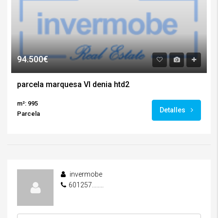
94.500€
parcela marquesa VI denia htd2
m²: 995
Detalles
Parcela
invermobe
601257........