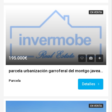
EN VENTA
195.000€
parcela urbanización garroferal del montgo javea htj22
Parcela
Detalles
EN VENTA