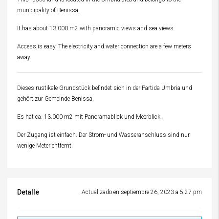
municipality of Benissa.
It has about 13,000 m2 with panoramic views and sea views.
Access is easy. The electricity and water connection are a few meters
away.
Dieses rustikale Grundstück befindet sich in der Partida Umbria und
gehört zur Gemeinde Benissa.
Es hat ca. 13.000 m2 mit Panoramablick und Meerblick.
Der Zugang ist einfach. Der Strom- und Wasseranschluss sind nur
wenige Meter entfernt.
Detalle
Actualizado en septiembre 26, 2023 a 5:27 pm