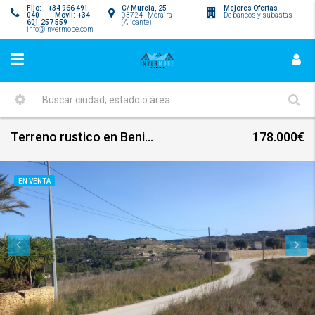
Fijo: +34 966 491
C/ Murcia, 25
Mejores Ofertas
040 Movil: +34
03724 - Moraira
De bancos y subastas
601 257 559
(Alicante)
info@invermobe.com
Terreno rustico en Benissa Partida Umbria con vistas
178.000€
EN VENTA