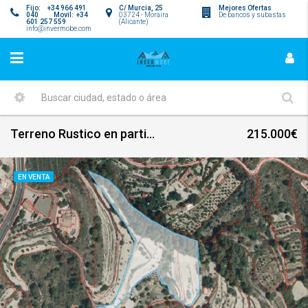
Fijo: +34 966 491
C/ Murcia, 25
Mejores Ofertas
040 Movil: +34
03724 - Moraira
De bancos y subastas
601 257 559
(Alicante)
info@invermobe.com
Terreno Rustico en partida San Antoni Benissa
215.000€
EN VENTA