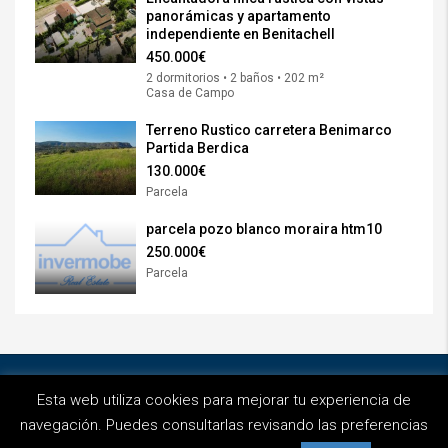
panorámicas y apartamento
independiente en Benitachell
450.000€
2 dormitorios • 2 baños • 202 m²
Casa de Campo
Terreno Rustico carretera Benimarco
Partida Berdica
130.000€
Parcela
parcela pozo blanco moraira htm10
250.000€
Parcela
© Invermobe - Diseñado por
Octans Project
Esta web utiliza cookies para mejorar tu experiencia de
Privacidad
Aviso Legal
Cookies
navegación. Puedes consultarlas revisando las preferencias