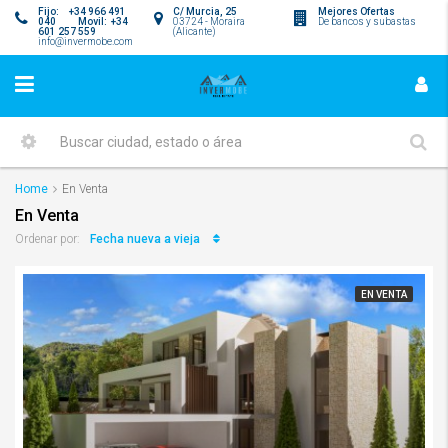
Fijo: +34 966 491
C/ Murcia, 25
Mejores Ofertas
040 Movil: +34
03724 - Moraira
De bancos y subastas
601 257 559
(Alicante)
info@invermobe.com
Home
En Venta
En Venta
Fecha nueva a vieja
Ordenar por:
EN VENTA