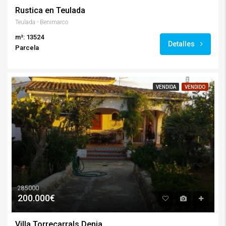
Rustica en Teulada
Teulada - Benimarco
m²: 13524
Detalles
Parcela
VENDIDA
VENDIDO
285000
200.000€
Villa Torrecarrals Denia