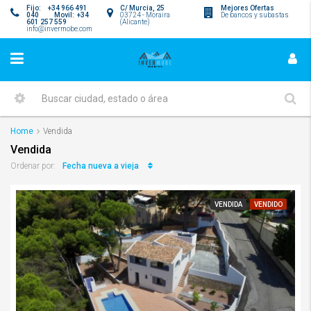
Fijo: +34 966 491
C/ Murcia, 25
Mejores Ofertas
040 Movil: +34
03724 - Moraira
De bancos y subastas
601 257 559
(Alicante)
info@invermobe.com
Home
Vendida
Vendida
Fecha nueva a vieja
Ordenar por:
VENDIDA
VENDIDO